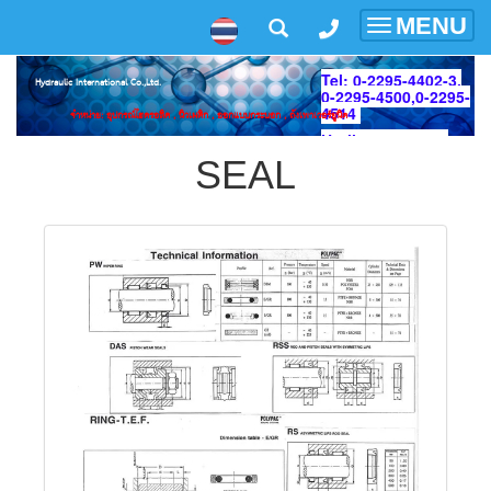
MENU
Toggle
navigatio
Tel: 0-2295-4402-3,
Hydraulic International Co.,Ltd.
0-2295-4500,
0-2295-
4514
จำหน่าย: อุปกรณ์ไฮดรอลิค , นิวเมติก , ออกแบบกระบอก , ถังเพาเวอร์ยูนิต
Hotline: 089-925-
4191
SEAL
Line ID: hyd2