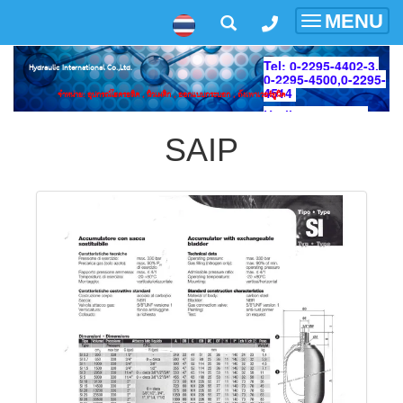
MENU
Toggle
navigatio
Tel: 0-2295-4402-3,
Hydraulic International Co.,Ltd.
0-2295-4500,
0-2295-
4514
จำหน่าย: อุปกรณ์ไฮดรอลิค , นิวเมติก , ออกแบบกระบอก , ถังเพาเวอร์ยูนิต
Hotline: 089-925-
4191
SAIP
Line ID: hyd2