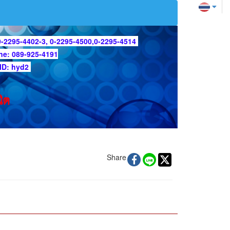
0-2295-4402-3, 0-2295-4500,
0-2295-4514
ine: 089-925-4191
 ID: hyd2
ิต
Share